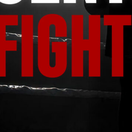
full invitati
Open European C
in amateur