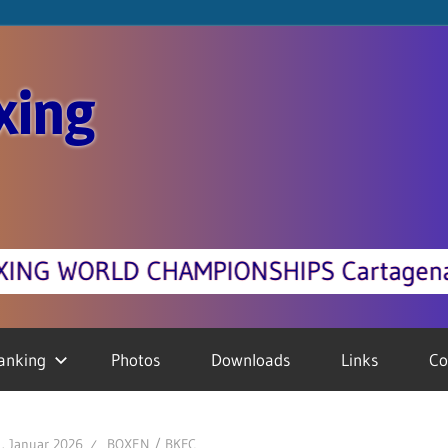
xing
agena, Colombia 18. - 25.10.2026 +++ 
anking
Photos
Downloads
Links
Co
1. Januar 2026
BOXEN / BKFC