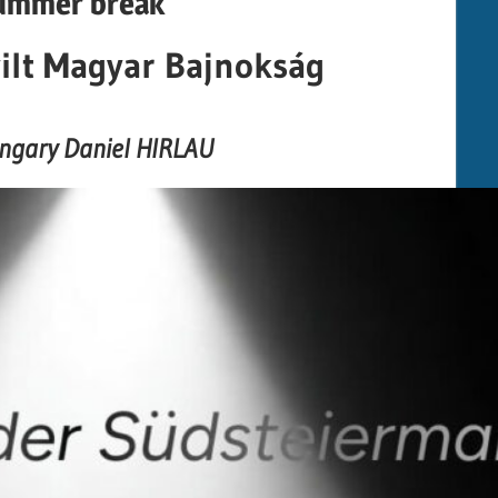
summer break
lt Magyar Bajnokság
ungary Daniel HIRLAU
d by
WKF EUROPA
tion NOW OPEN
információ itt: