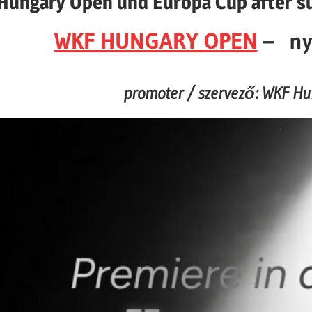
Hungary Open und Europa Cup after 
WKF HUNGARY OPEN
– nyi
promoter / szervező: WKF H
Dunaujvaros, sanctione
online registra
information / minden 