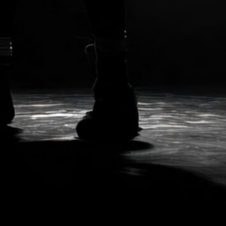
oxing
tion NOW OPEN
xing@gmx.at