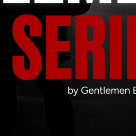
on HERE
up in Austria
 Boxing