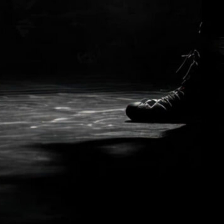
and Kickb
online registra
by mail to:
wkf-bo