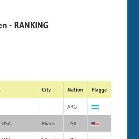
en - RANKING
m
City
Nation
Flagge
ARG
 USA
Miami
USA