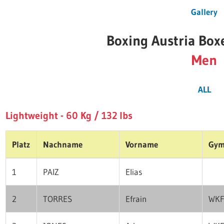
Gallery
Boxing Austria Box
Men
ALL
Lightweight - 60 Kg / 132 lbs
Platz
Nachname
Vorname
Gy
1
PAIZ
Elias
2
TORRES
Efrain
WKF