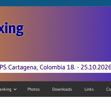
xing
 25.10.2026 +++ BOXING Austrian Cham
anking
Photos
Downloads
Links
Co