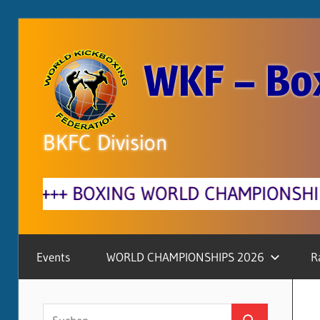
Zum
Inhalt
WKF – Bo
springen
BKFC Division
AMPIONSHIPS Cartagena, Colombia 18. -
Events
WORLD CHAMPIONSHIPS 2026
R
Suchen