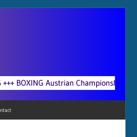
pionships 15.05.2027 St. Pölten +++ B
ntact