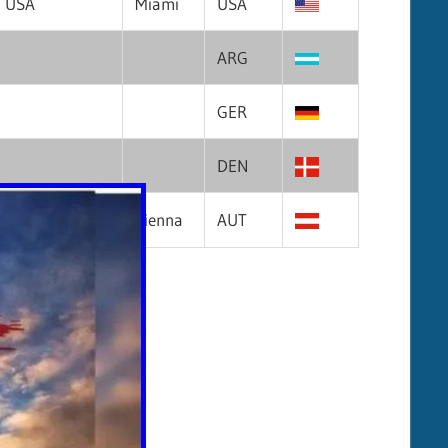
 USA
Miami
USA
ARG
GER
DEN
agon pro Gym
Vienna
AUT