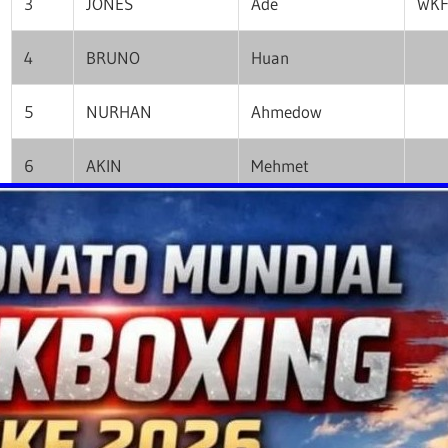
3
JONES
Ade
WKF
4
BRUNO
Huan
5
NURHAN
Ahmedow
6
AKIN
Mehmet
NOORI
Abofazl
Oct
7