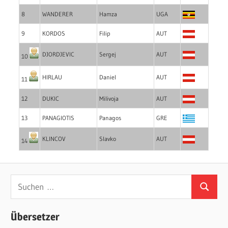
8
WANDERER
Hamza
UGA
9
KORDOS
Filip
AUT
DJORDJEVIC
Sergej
AUT
10
HIRLAU
Daniel
AUT
11
12
DUKIC
Milivoja
AUT
13
PANAGIOTIS
Panagos
GRE
KLINCOV
Slavko
AUT
14
Suchen
Suchen
nach:
Übersetzer