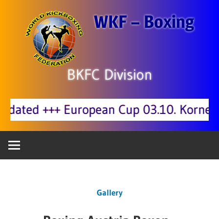
Zum
WKF – Boxing
Inhalt
springen
BKFC Division
d +++ European Cup 03.10. Korneuburg
Gallery