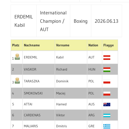
International
ERDEMIL
Champion /
Boxing
2026.06.13
Kabil
AUT
Platz
Nachname
Vorname
Nation
Flagge
ERDEMIL
Kabil
AUT
1
2
VASKOR
Richard
HUN
TARASZKA
Dominik
POL
3
4
SMOKOWSKI
Maciej
POL
5
ATTAI
Hamed
AUS
6
CARDENAS
Viktor
ARG
7
MALIARIS
Dmitris
GRE