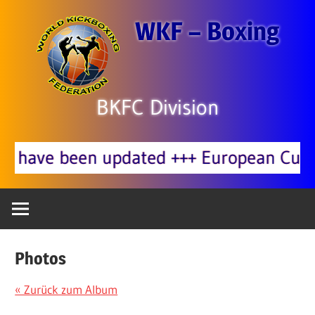
Zum
WKF – Boxing
Inhalt
springen
BKFC Division
been updated +++ European Cup 03.10. 
Photos
« Zurück zum Album