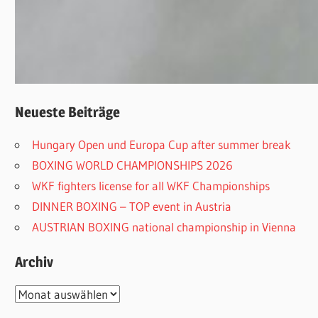
Neueste Beiträge
Hungary Open und Europa Cup after summer break
BOXING WORLD CHAMPIONSHIPS 2026
WKF fighters license for all WKF Championships
DINNER BOXING – TOP event in Austria
AUSTRIAN BOXING national championship in Vienna
Archiv
Archiv