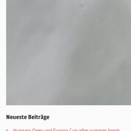
Neueste Beiträge
Hungary Open und Europa Cup after summer break